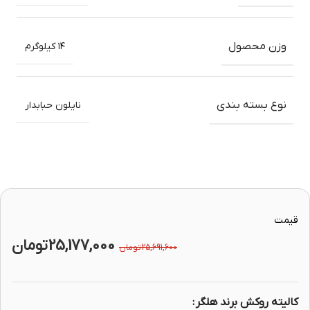
وزن محصول
۱۴ کیلوگرم
نوع بسته بندی
نایلون حبابدار
قیمت
25,177,000
تومان
25,691,600
تومان
کالیته روکش برند هلگر