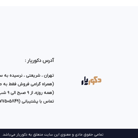
آدرس دکوریار :
تهران ، شریعتی ، نرسیده به سه راه طال
(همراه گرامی فروش فقط به صو
(همه روزه، از ۹ صبح الی ۹ شب پاسخگوی تماس شما هستیم)
تماس با پشتیبانی (77505849)
تمامی حقوق مادی و معنوی این سایت متعلق به دکوریار می‌باشد.