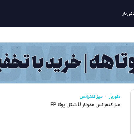
کوریار
دکوریار
/
میز کنفرانس
میز کنفرانس مدولار U شکل یوگا FP