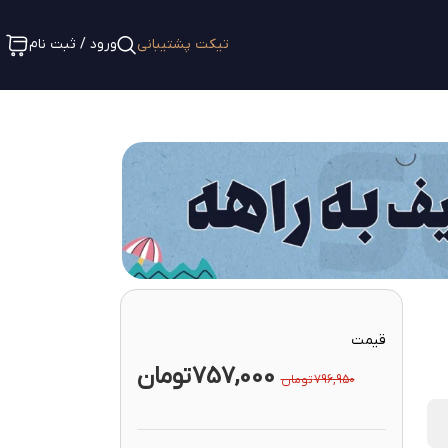
تیکت پشتیبانی
ورود / ثبت نام
قیمت
757,000
تومان
796,950
تومان