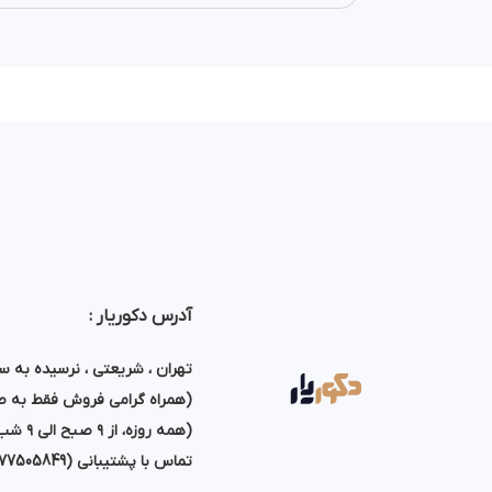
آدرس دکوریار :
تهران ، شریعتی ، نرسیده به سه راه طال
(همراه گرامی فروش فقط به صو
(همه روزه، از ۹ صبح الی ۹ شب پاسخگوی تماس شما هستیم)
تماس با پشتیبانی (77505849)