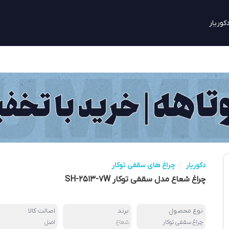
کوریار
دکوریار
/
چراغ های سقفی توکار
چراغ شعاع مدل سقفی توکار SH-۲۵۱۳-۷W
نوع محصول
برند
اصالت کالا
چراغ سقفی توکار
شعاع
اصل