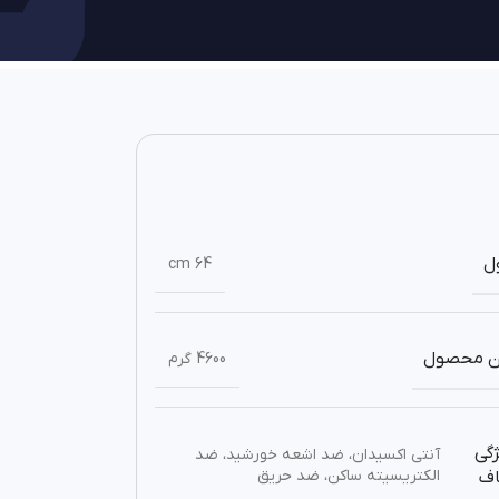
ل
64 cm
ن محصول
4600 گرم
گی
آنتی اکسیدان، ضد اشعه خورشید، ضد
الکتریسیته ساکن، ضد حریق
اف