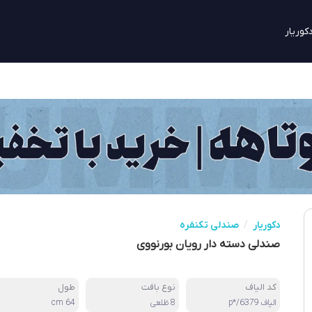
کوریار
دکوریار
/
صندلی تکنفره
صندلی دسته دار رویان بورنووی
کد الیاف
نوع بافت
طول
الیاف p*/6379
8 ظلعی
64 cm