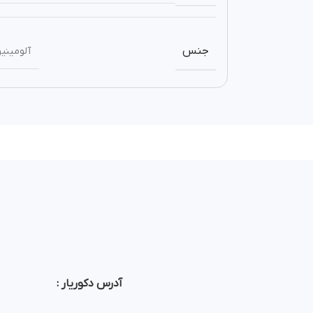
جنس
آلومینی
آدرس دکوریار :