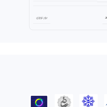
د
بورنووی