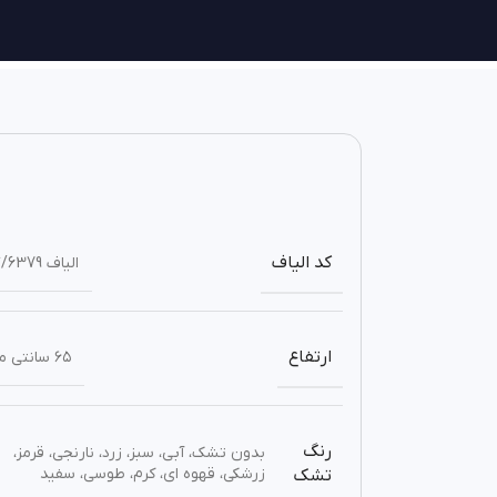
کد الیاف
الیاف p*/6379
ارتفاع
۶۵ سانتی متر
رنگ
بدون تشک، آبی، سبز، زرد، نارنجی، قرمز،
زرشکی، قهوه ای، کرم، طوسی، سفید
تشک