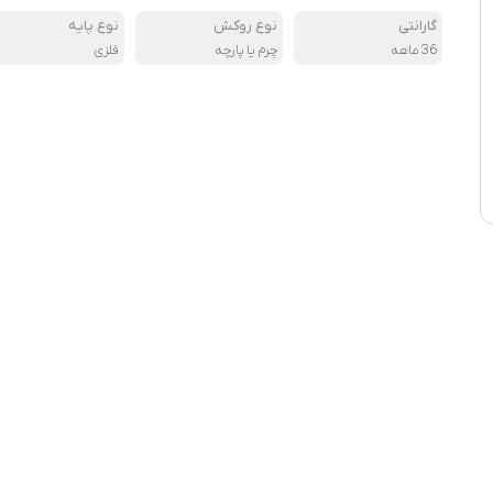
گارانتی
نوع روکش
نوع پایه
36 ماهه
چرم یا پارچه
فلزی