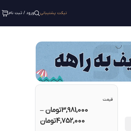
تیکت پشتیبانی
ورود / ثبت نام
قیمت
3,981,000
تومان
–
4,752,000
تومان