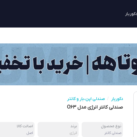
کوریار
دکوریار
/
صندلی اپن،بار و کانتر
صندلی کانتر انرژی مدل O۶۳
نوع محصول
برند
اصالت کالا
صندلی کانتر
انرژی
اصل