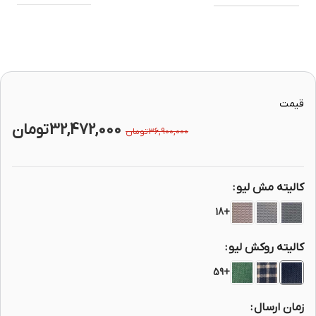
قیمت
32,472,000
تومان
36,900,000
تومان
کالیته مش لیو
+18
کالیته روکش لیو
+59
زمان ارسال