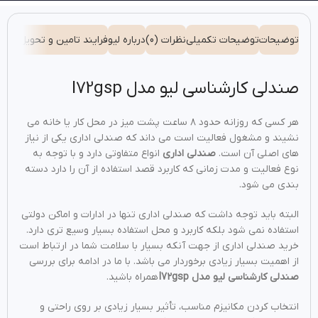
توضیحات
توضیحات تکمیلی
نظرات (0)
درباره لیو
فرایند تامین و تحویل
شیوه 
صندلی کارشناسی لیو مدل I72gsp
هر کسی که روزانه حدود ۸ ساعت پشت میز در محل کار یا خانه می
نشیند و مشغول فعالیت است می داند که صندلی اداری یکی از نیاز
های اصلی آن است.
صندلی اداری
انواع متفاوتی دارد و با توجه به
نوع فعالیت و مدت زمانی که کاربرد قصد استفاده از آن را دارد دسته
بندی می شود.
البته باید توجه داشت که صندلی اداری تنها در ادارات و اماکن دولتی
استفاده نمی شود بلکه کاربرد و محل استفاده بسیار وسیع تری دارد.
خرید صندلی اداری از جهت آنکه بسیار با سلامت شما در ارتباط است
از اهمیت بسیار زیادی برخوردار می باشد. با ما در ادامه برای بررسی
صندلی کارشناسی لیو مدل I72gsp
همراه باشید.
انتخاب کردن مکانیزم مناسب، تأثیر بسیار زیادی بر روی راحتی و