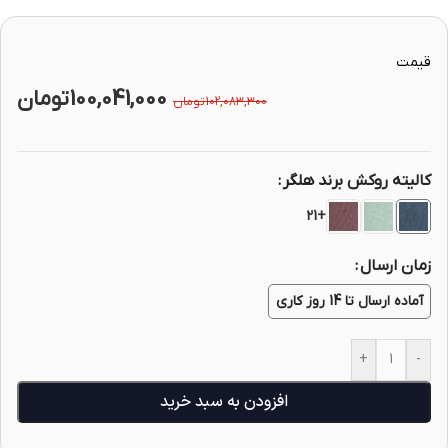
قیمت
100,041,000
تومان
102,083,300
تومان
کالیته روکش برند هلگر
+21
زمان ارسال
آماده ارسال تا 14 روز کاری
+
-
افزودن به سبد خرید