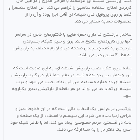
کنند. پارتیشن شیشه ای هوشمند با طراحی مدرن و در عین حال
کاربردی امکان استفاده مناسبی را فراهم می کند. این امکان منحصراً و
فقط بر روی پروفیل های شیشه ای قابل اجرا بوده و آن را از
محصولات مشابه متمایز می کند.
ساختار پارتیشن ها دارای حفره هایی با فاکتورهای خاص در سراسر
آنها برای کاربردهای متنوع مانند برق و سیم شبکه، چسباندن
پارتیشن به کف، چسباندن صفحه میز و لوازم مختلف به پارتیشن
به قطر ۴ سانتی متر می باشد.
ساده ترین شکل نصب پارتیشن شیشه ای، به این صورت است که
این چیدمان بین دو نقطه ثابت در دفتر شما قرار می گیرد. پارتیشن
شیشه ای دو جداره مستقیم بین این نقاط نصب می شود و درب
شیشه ای تمام قد می تواند در هر نقطه از پارتیشن بندی یکپارچه
شود.
پارتیشن فریم لس یک انتخاب عالی است که در آن خطوط تمیز و
طراحی زیبا دیده می شود. این سیستم با استفاده از یک صفحه و
پایه دو قسمتی، حریم خصوصی ایجاد می کند، اما با ظاهر شیک خود،
حس یک دفتر باز را به شما ارائه می دهد.