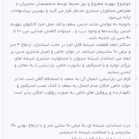
موضوع تهویه مطبوع و نور محیط توسط متخصصان ساجیران با
همراهی مشاوران مشتری مدنظر قرار می گیرد و بهترین پیشنهادات
ارائه می‌شود.
باتوجه به عواملی مانند جنس سقف و کف محل اجرا، کانالهای تهویه،
جنس پرکننده‌ها و وجود درب و… میتواند کاهش صدایی بین ۲۰ تا
۴۰ دسی بل داشته باشد.
حداکثر ابعاد قطعات شیشه قابل اجرا در حالت استاندارد، ارتفاع ۳ متر
و عرض ۹۰ سانتیمتر میباشد. در موارد خاص و اصرار مشتری مبنی بر
ابعاد غیر استاندار شیشه میتوان با مسئولیت مشتری شیشه های
بزرگتر تولید و با استراکچر و ساپورت خاص، پارتیشن را به تعادل و
ایمنی رسانید.
الزام این پارتیشن، اتصال آن به سقف با استحکام کافی است اما در
موارد خاص امکان عدم اتصال به سقف با کمک نصب استراکچر و
نگهدارنده و پروفیل های خاص به صورت روکوب امکان پذیر است
درب استاندارد شیشه ای به عرض ۹۰ سانتی متر و با ارتفاع نهایی ۲۱۰
سانتیمتر و با ضخامت شیشه ۱۰ میلیمتر.