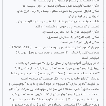
امکان نصب پنل سلولزی معلق بر روی شیشه ها.
امکان نصب کابینت های سلولزی معلق بر روی شیشه ها.
امکان اجرای استیکر به صورت تمام ، نیمه ، راه راه ، طرح های
دکوراتیو و یا آرم و لوگو.
قابلیت ترکیب با پارتیشن بتا ( پارتیشن دو جداره آلومینیوم و
شیشه / آلومینیوم پانل چوبی و شیشه ) و لاندا.
امکان لمینیت طرح‌دار به سفارش مشتری.
امکان چاپ طرح‌دار به سفارش مشتری.
امکان اجرای شیشه هوشمند.
این پارتیشن تمام شیشه ای و دوجداره می باشد . ( FrameLess )
ضخامت کلی پارتیشن ۲۳ میلیمتر و ضخامت پروفیل درب ۶۸
میلیمتر است.
ظاهر پروفیل آلومینیومی از نمای روبرو ۳۰ میلیمتر می باشد .
پروفیل آلومینیومی مورد استفاده در این تولیدات از جنس آلیاژ
۶۰۶۳ ایجینگ شده است. ( سخت کاری شده ). سطح پروفیل ها با
پوشش آنادایز مات بوده و به رنگ طبیعی آلومینیوم است
در فرایند آنادایز سازی آلومینیوم از مواد آبکاری با برند آلوفینیش و
ساخت کشور آلمان استفاده می شود.در تولیدات این شرکت از آنادایز
با ضخامت آبکاری آلومینیوم بیش از ۱۵ میکرون استفاده می شود.
در پارتیشن های لاندا ۲ از شیشه سکوریت با ضخامت ۸ میلیمتر تا
ارتفاع حداکثر ۲۸۰ سانتیمتر استفاده می شود. ( در ارتفاع بلندتر از