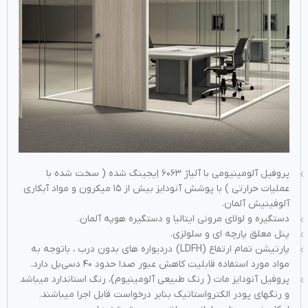
پروفیل آلومینیومی با آلیاژ ۶۰۶۳ اِیجینگ شده ( سخت شده با
عملیات حرارتی ) با پوشش آنودایز بیش از ۱۵ میکرون و مواد آبکاری
آلوفینیش آلمان.
دستگیره و لولای مرونی ایتالیا و دستگیره هوپه آلمان.
پنل معلق پارچه ای و سلولزی.
پارتیشن تمام ارتفاع (LDFH) دردیواره های بدون درب ، باتوجه به
مواد مورد استفاده قابلیت کاهش عبور صدا حدود ۴۰ دسی‌بل دارد.
پروفیل آنودایز مات ( رنگ طبیعی آلومینیوم)، رنگ استاندارد میباشد
و رنگهای پودر الکترواستاتیک بنابر درخواست قابل اجرا میباشند.