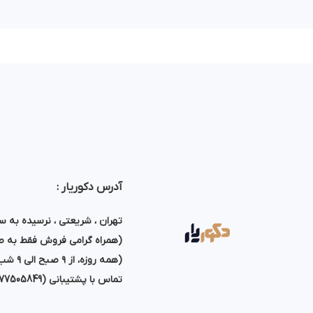
آدرس دکوریار :
تهران ، شریعتی ، نرسیده به سه راه طال
(همراه گرامی فروش فقط به صو
(همه روزه، از ۹ صبح الی ۹ شب پاسخگوی تماس شما هستیم)
تماس با پشتیبانی (77505849)