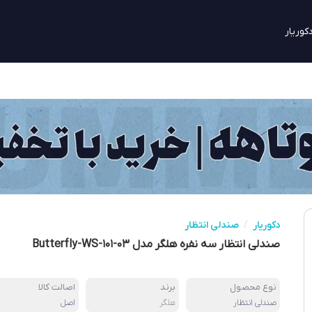
کوریار
دکوریار
/
صندلی انتظار
صندلی انتظار سه نفره هلگر مدل Butterfly-WS-۱۰۱-۰۳
نوع محصول
برند
اصالت کالا
صندلی انتظار
هلگر
اصل