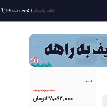
تیکت پشتیبانی
ورود / ثبت نام
قیمت
38,870,700
تومان
38,093,000
تومان