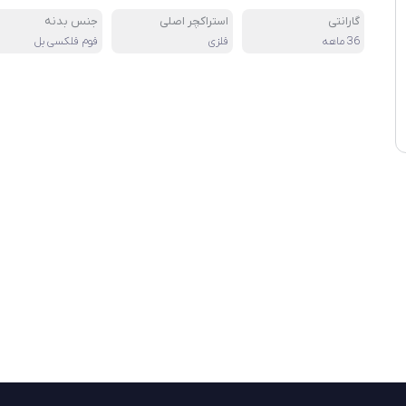
گارانتی
استراکچر اصلی
جنس بدنه
36 ماهه
فلزی
فوم فلکسی بل