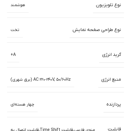
نوع تلویزیون
هوشمند
نوع طراحی صفحه نمایش
تخت
گرید انرژی
A+
منبع انرژی
AC ۲۲۰-۲۴۰V, ۵۰/۶۰Hz (برق شهری)
پردازنده
چهار هسته‌ای
قابلیت
منوی فارسی،قابلیت Time Shift،قابلیت اتصال به