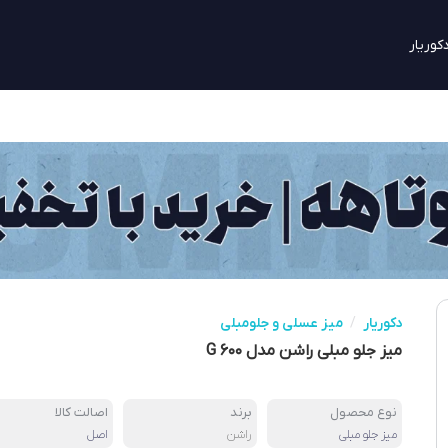
کوریار
دکوریار
/
میز عسلی و جلومبلی
میز جلو مبلی راشن مدل G ۶۰۰
نوع محصول
برند
اصالت کالا
میز جلو مبلی
راشن
اصل