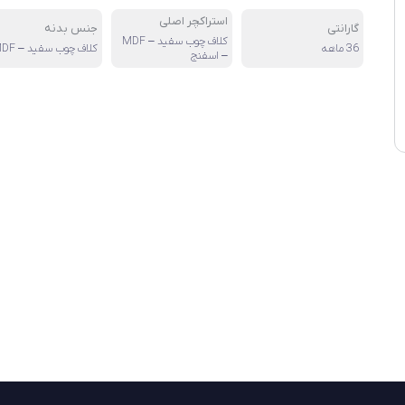
استراکچر اصلی
گارانتی
جنس بدنه
کلاف چوب سفید – MDF
36 ماهه
کلاف چوب سفید – MDF
– اسفنج