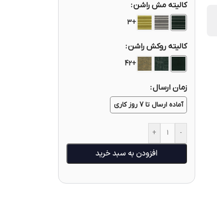
کالیته مش راشن
+3
کالیته روکش راشن
+42
زمان ارسال
آماده ارسال تا 7 روز کاری
+
-
افزودن به سبد خرید