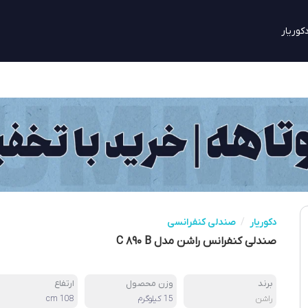
کوریار
دکوریار
/
صندلی کنفرانسی
صندلی کنفرانس راشن مدل C ۸۹۰ B
برند
وزن محصول
ارتفاع
راشن
15 کیلوگرم
108 cm