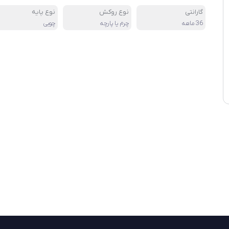
گارانتی
نوع روکش
نوع پایه
36 ماهه
چرم یا پارچه
چوبی