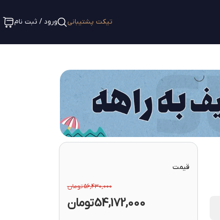
تیکت پشتیبانی
ورود / ثبت نام
قیمت
56,430,000
تومان
54,172,000
تومان