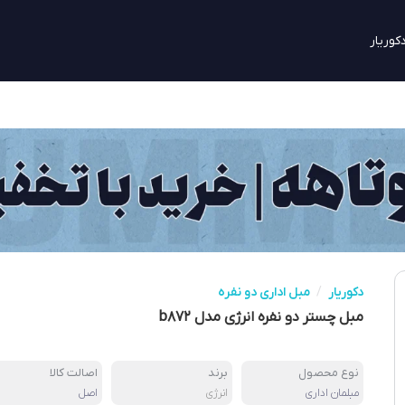
کوریار
دکوریار
/
مبل اداری دو نفره
مبل چستر دو نفره انرژی مدل b۸۷۲
نوع محصول
برند
اصالت کالا
مبلمان اداری
انرژی
اصل